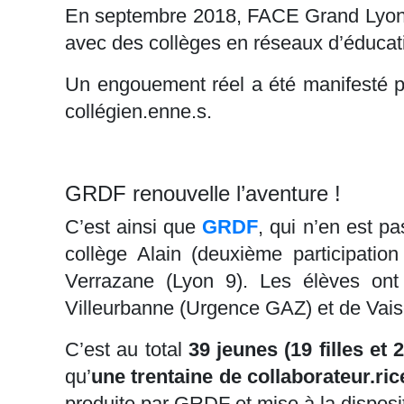
En septembre 2018, FACE Grand Lyon s’
avec des collèges en réseaux d’éducati
Un engouement réel a été manifesté pa
collégien.enne.s.
GRDF renouvelle l’aventure !
C’est ainsi que
GRDF
, qui n’en est p
collège Alain (deuxième participati
Verrazane (Lyon 9). Les élèves ont
Villeurbanne (Urgence GAZ) et de Vaise
C’est au total
39 jeunes (19 filles et
qu’
une trentaine de collaborateur.ri
produite par GRDF et mise à la disposit