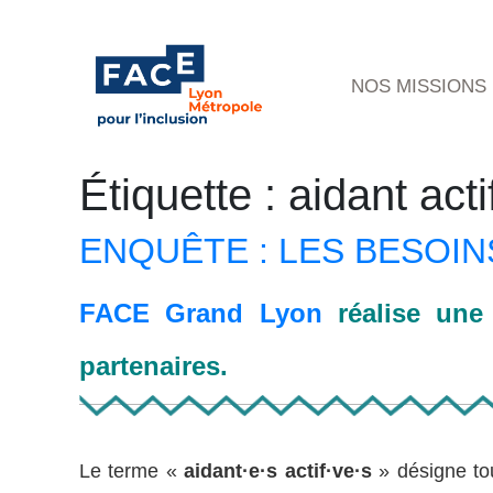
NOS MISSIONS
Étiquette :
aidant acti
ENQUÊTE : LES BESOINS
FACE Grand Lyon
réalise une 
partenaires.
Le terme «
aidant·e·s actif·ve·s
» désigne to