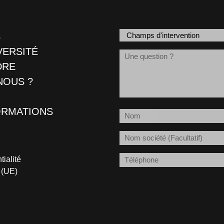
Champs
S
d'intervention
VERSITÉ
Message
DRE
(Nécessaire)
NOUS ?
ORMATIONS
Nom
(Nécessaire)
Société
Téléphone
tialité
 (UE)
(Nécessaire)