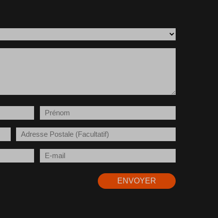
Prénom
(Nécessaire)
Adresse
Postale
E-
mail
(Nécessaire)