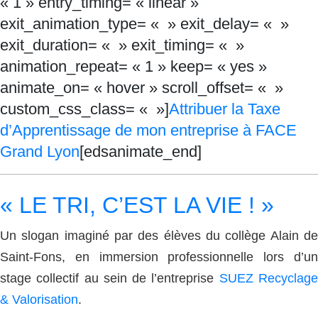
« 1 » entry_timing= « linear »
exit_animation_type= « » exit_delay= « »
exit_duration= « » exit_timing= « »
animation_repeat= « 1 » keep= « yes »
animate_on= « hover » scroll_offset= « »
custom_css_class= « »]
Attribuer la Taxe
d’Apprentissage de mon entreprise à FACE
Grand Lyon
[edsanimate_end]
« LE TRI, C’EST LA VIE ! »
Un slogan imaginé par des élèves du collège Alain de
Saint-Fons, en immersion professionnelle lors d’un
stage collectif au sein de l’entreprise
SUEZ Recyclag
& Valorisation
.