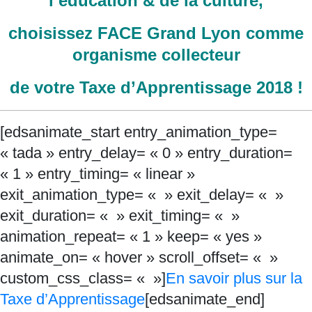
l’éducation & de la culture,
choisissez FACE Grand Lyon comme
organisme collecteur
de votre Taxe d’Apprentissage 2018 !
[edsanimate_start entry_animation_type=
« tada » entry_delay= « 0 » entry_duration=
« 1 » entry_timing= « linear »
exit_animation_type= « » exit_delay= « »
exit_duration= « » exit_timing= « »
animation_repeat= « 1 » keep= « yes »
animate_on= « hover » scroll_offset= « »
custom_css_class= « »]
En savoir plus sur la
Taxe d’Apprentissage
[edsanimate_end]