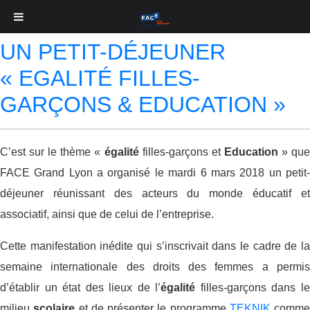
Étiquette :
egalité
UN PETIT-DÉJEUNER
« EGALITÉ FILLES-
GARÇONS & EDUCATION »
C’est sur le thème «
égalité
filles-garçons et
Education
» qu
FACE Grand Lyon a organisé le mardi 6 mars 2018 un petit-
déjeuner réunissant des acteurs du monde éducatif et
associatif, ainsi que de celui de l’entreprise.
Cette manifestation inédite qui s’inscrivait dans le cadre de la
semaine internationale des droits des femmes a permis
d’établir un état des lieux de l’
égalité
filles-garçons dans l
milieu
scolaire
et de présenter le programme
TEKNIK
comme